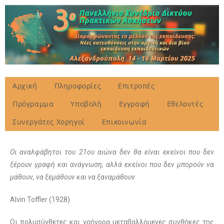
Αρχική
Πληροφορίες
Επιτροπές
Πρόγραμμα
Υποβολή
Εγγραφή
Εθελοντές
Συνεργάτες Χορηγοί
Επικοινωνία
Οι αναλφάβητοι του 21ου αιώνα δεν θα είναι εκείνοι που δεν
ξέρουν γραφή και ανάγνωση,
αλλά εκείνοι που δεν μπορούν να
μάθουν, να ξεμάθουν και να ξαναμάθουν
Alvin Toffler (1928)
Οι πολυσύνθετες και γρήγορα μεταβαλλόμενες συνθήκες της